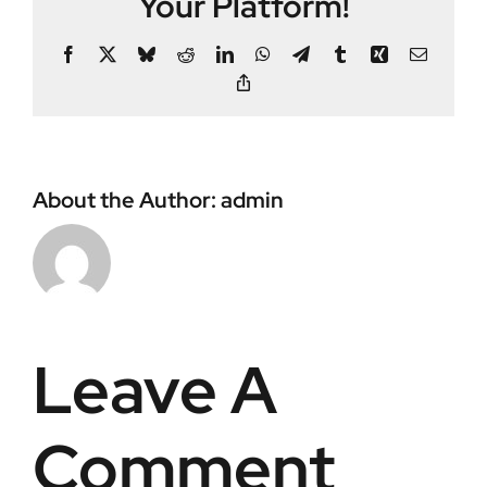
Your Platform!
Facebook
X
Bluesky
Reddit
LinkedIn
WhatsApp
Telegram
Tumblr
Xing
Email
Copy
Link
About the Author:
admin
Leave A
Comment