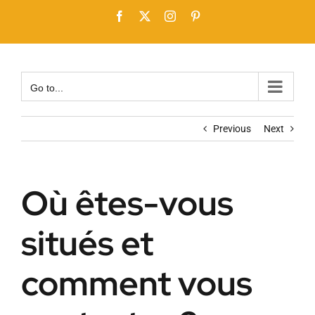
Skip
Facebook
X
Instagram
Pinterest
to
content
Go to...
Previous
Next
Où êtes-vous
situés et
comment vous