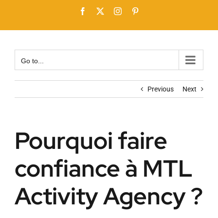
Skip
Facebook
X
Instagram
Pinterest
to
content
Go to...
Previous
Next
Pourquoi faire
confiance à MTL
Activity Agency ?