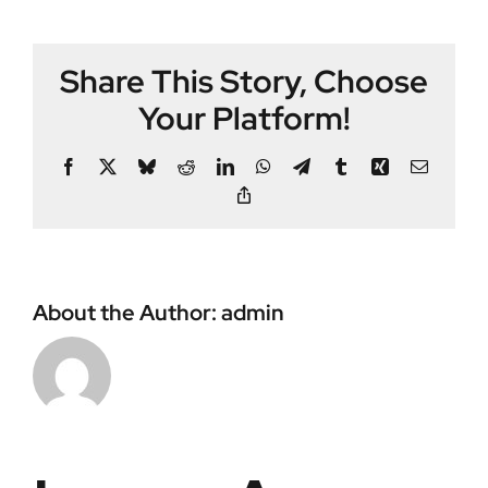
Share This Story, Choose
Your Platform!
Facebook
X
Bluesky
Reddit
LinkedIn
WhatsApp
Telegram
Tumblr
Xing
Email
Copy
Link
About the Author:
admin