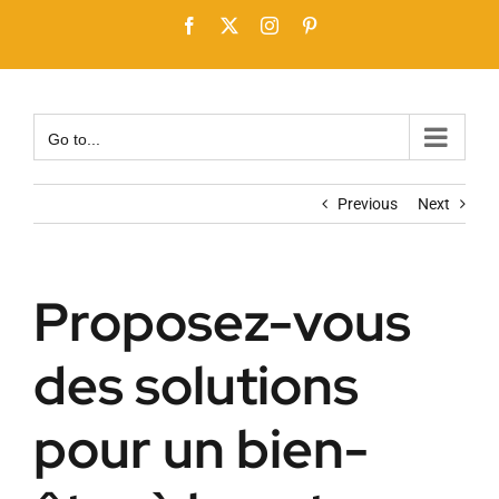
Skip
Facebook
X
Instagram
Pinterest
to
content
Go to...
Previous
Next
Proposez-vous
des solutions
pour un bien-