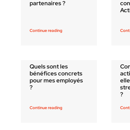
partenaires ?
con
Act
Continue reading
Cont
Quels sont les
Co
bénéfices concrets
act
pour mes employés
ell
?
str
?
Continue reading
Cont