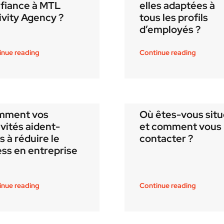
fiance à MTL
elles adaptées à
ivity Agency ?
tous les profils
d’employés ?
inue reading
Continue reading
mment vos
Où êtes-vous sit
ivités aident-
et comment vous
es à réduire le
contacter ?
ess en entreprise
inue reading
Continue reading